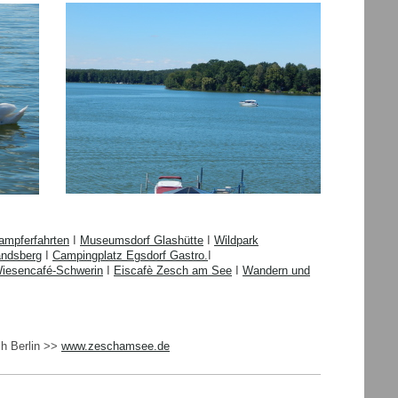
ampferfahrten
I
Museumsdorf Glashütte
I
Wildpark
andsberg
I
Campingplatz Egsdorf Gastro.
I
W
iesencafé-Schwerin
I
Eiscafè Zesch am See
I
Wandern und
ch Berlin >>
www.zeschamsee.de