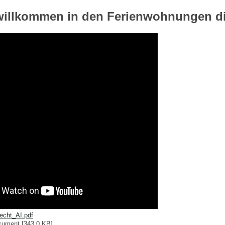
willkommen in den Ferienwohnungen di
echt_AI.pdf
ument [343.0 KB]