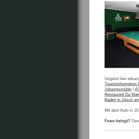
Gegend hier erkun
Touristinformatio
Johannismühle
I
A1
Restaurant Da Mar
Baden in Zesch a
Mit dem Auto in 15
Fewo belegt?
Dann