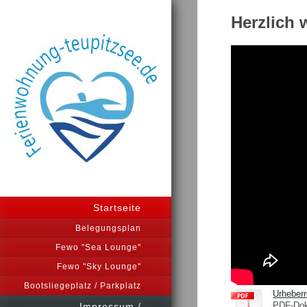
Herzlich 
Startseite
Belegungsplan
Fewo "Sea Lounge"
Fewo "Sky Lounge"
Bootsliegeplatz / Parkplatz
Urheberr
PDF-Dok
Impressum /