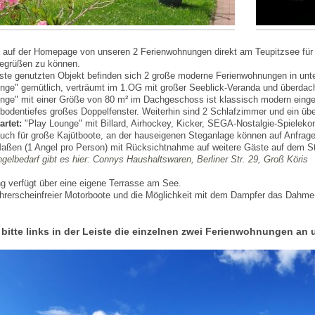
e auf der Homepage von unseren 2 Ferienwohnungen direkt am Teupitzsee für
begrüßen zu können.
Gäste genutzten Objekt befinden sich 2 große moderne Ferienwohnungen in unte
ge" gemütlich, verträumt im 1.OG mit großer Seeblick-Veranda und überdach
ge" mit einer Größe von 80 m² im Dachgeschoss ist klassisch modern einge
 bodentiefes großes Doppelfenster. Weiterhin sind 2 Schlafzimmer und ein übe
rtet:
"Play Lounge" mit Billard, Airhockey, Kicker, SEGA-Nostalgie-Spieleko
auch für große Kajütboote, an der hauseigenen Steganlage können auf Anfrag
Maßen (1 Angel pro Person) mit Rücksichtnahme auf weitere Gäste auf dem St
elbedarf gibt es hier:
Connys Haushaltswaren, Berliner Str. 29,
Groß Köris
g verfügt über eine eigene Terrasse am See.
ührerscheinfreier Motorboote und die Möglichkeit mit dem Dampfer das Dahme
t bitte links in der Leiste die einzelnen zwei Ferienwohnungen an