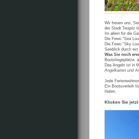
Wir freuen uns, Si
der Stadt Teupitz 
Im allein für die 
Die Fewo "Sea Loun
Die Fewo "Sky Loun
Seeblick durch ein
Was Sie noch erwa
Bootsliegeplätze, 
Das Angeln ist in 
Angelkarten und Ang
Jede Ferienwohnun
Ein Bootsverleih f
Hafen.
Klicken Sie jetz