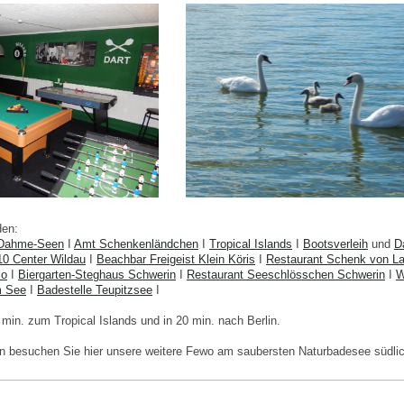
den:
n Dahme-Seen
I
Amt Schenkenländchen
I
Tropical Islands
I
Bootsverleih
und
D
0 Center Wildau
I
Beachbar Freigeist Klein Köris
I
Restaurant Schenk von L
io
I
Biergarten-Steghaus Schwerin
I
Restaurant Seeschlösschen Schwerin
I
m See
I
Badestelle Teupitzsee
I
 min. zum Tropical Islands und in 20 min. nach Berlin.
 besuchen Sie hier unsere weitere Fewo am saubersten Naturbadesee südli